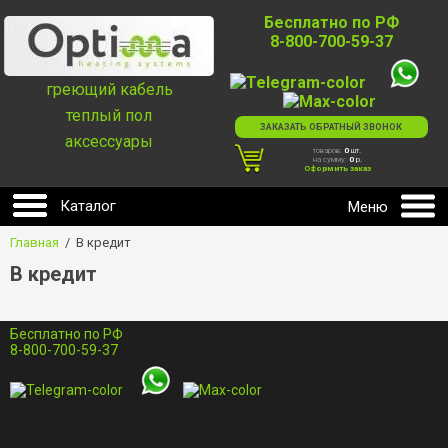
Бесплатно по РФ
8-800-700-59-37
греющий кабель
теплый пол
ЗАКАЗАТЬ ОБРАТНЫЙ ЗВОНОК
аксессуары
товаров:
0
шт.
на сумму:
0
р.
Оформить заказ
Главная
  /  В кредит
В кредит
Бесплатно по РФ
8-800-700-59-37