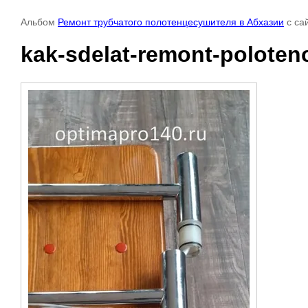
Альбом
Ремонт трубчатого полотенцесушителя в Абхазии
с са
kak-sdelat-remont-poloten