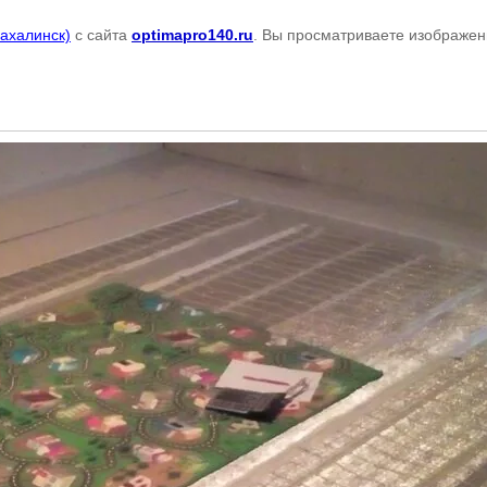
ахалинск)
с сайта
optimapro140.ru
. Вы просматриваете изображен