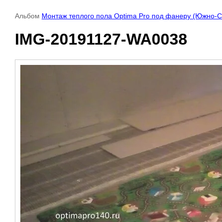
Альбом
Монтаж теплого пола Optima Pro под фанеру (Южно-С
IMG-20191127-WA0038