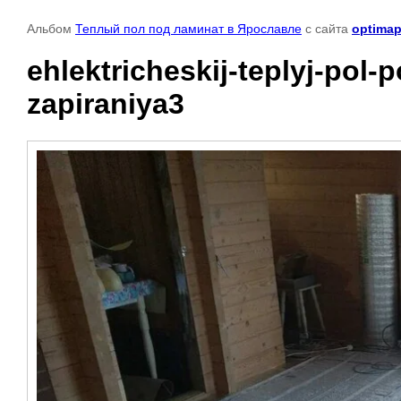
Альбом
Теплый пол под ламинат в Ярославле
с сайта
optimap
ehlektricheskij-teplyj-pol-
zapiraniya3