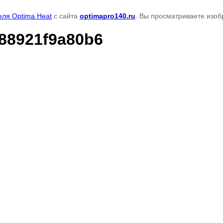
ля Optima Heat
с сайта
optimapro140.ru
. Вы просматриваете изоб
88921f9a80b6