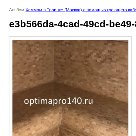
Альбом
Хаммам в Троицке (Москва) с помощью греющего кабе
e3b566da-4cad-49cd-be49-