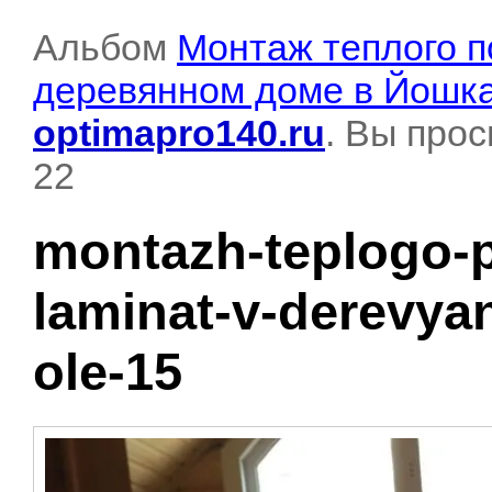
Альбом
Монтаж теплого п
деревянном доме в Йошк
optimapro140.ru
. Вы про
22
montazh-teplogo-p
laminat-v-derevy
ole-15